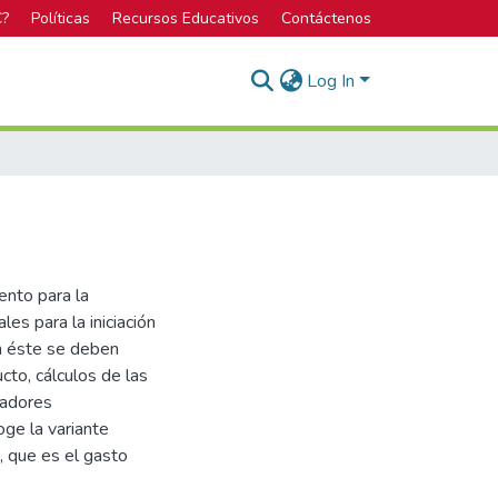
C?
Políticas
Recursos Educativos
Contáctenos
Log In
ento para la
es para la iniciación
n éste se deben
cto, cálculos de las
cadores
ge la variante
, que es el gasto