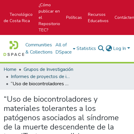
¿Cómo
publicar en
Tecnológico
Recursos
el
Políticas
Contácte
de Costa Rica
Educativos
Repositorio
TEC?
Communities
All of
Statistics
Log In
& Collections
DSpace
Home
Grupos de Investigación
Informes de proyectos de investigación
“Uso de biocontroladores y materiales tolerantes a los patógenos asociados al síndrome de la muerte descendente de la teca (Tectona grandis) y cancro nectria de la melina (Gmelina arborea)”
“Uso de biocontroladores y
materiales tolerantes a los
patógenos asociados al síndrome
de la muerte descendente de la