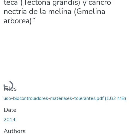
teca (Tectona grandis) y cancro
nectria de la melina (Gmelina
arborea)”
Loading...
Files
uso-biocontroladores-materiales-tolerantes.pdf
(1.82 MB)
Date
2014
Authors