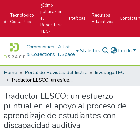
¿Cómo
publicar en
Tecnológico
Recursos
el
Políticas
Contácte
de Costa Rica
Educativos
Repositorio
TEC?
Communities
All of
Statistics
Log In
& Collections
DSpace
Home
Portal de Revistas del Instituto Tecnológico de Costa Rica
Investiga.TEC
Traductor LESCO: un esfuerzo puntual en el apoyo al proceso de aprendizaje de estudiantes con discapacidad auditiva
Traductor LESCO: un esfuerzo
puntual en el apoyo al proceso de
aprendizaje de estudiantes con
discapacidad auditiva