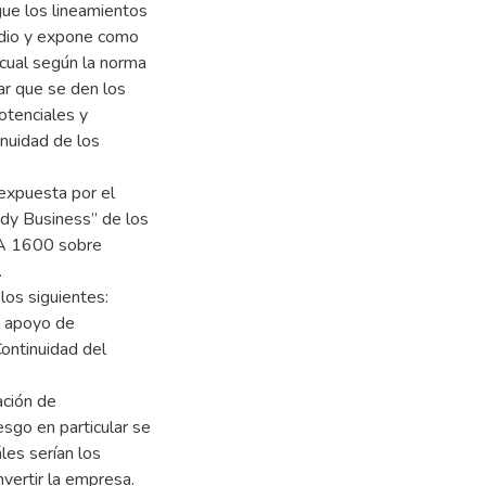
ue los lineamientos
udio y expone como
 cual según la norma
r que se den los
otenciales y
inuidad de los
 expuesta por el
dy Business” de los
PA 1600 sobre
.
los siguientes:
l apoyo de
ontinuidad del
ación de
esgo en particular se
les serían los
nvertir la empresa.