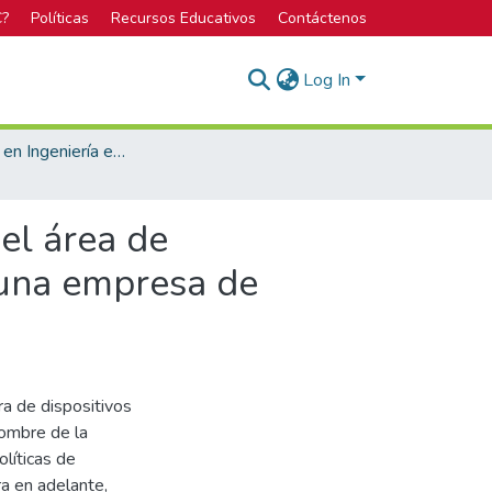
C?
Políticas
Recursos Educativos
Contáctenos
Log In
Licenciatura en Ingeniería en Seguridad Laboral e Higiene Ambiental
el área de
 una empresa de
ra de dispositivos
nombre de la
líticas de
ra en adelante,