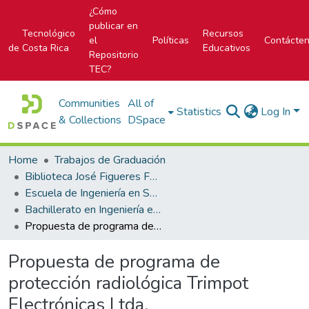
¿Cómo
publicar en
Tecnológico
Recursos
el
Políticas
Contácte
de Costa Rica
Educativos
Repositorio
TEC?
Communities
All of
Statistics
Log In
& Collections
DSpace
Home
Trabajos de Graduación
Biblioteca José Figueres Ferrer
Escuela de Ingeniería en Seguridad Laboral e Higiene Ambiental
Bachillerato en Ingeniería en Seguridad Laboral e Higiene Ambiental
Propuesta de programa de protección radiológica Trimpot Electrónicas Ltda.
Propuesta de programa de
protección radiológica Trimpot
Electrónicas Ltda.