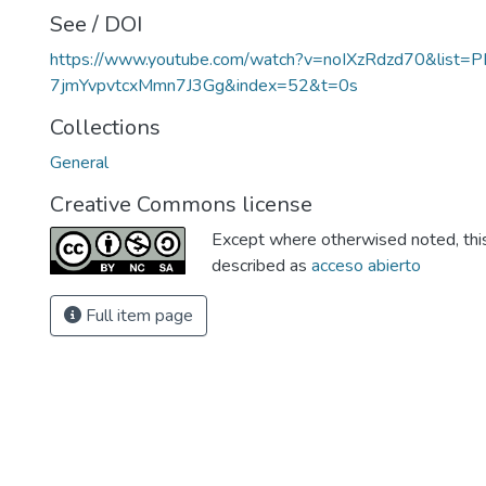
See / DOI
https://www.youtube.com/watch?v=noIXzRdzd70&list=
7jmYvpvtcxMmn7J3Gg&index=52&t=0s
Collections
General
Creative Commons license
Except where otherwised noted, this 
described as
acceso abierto
Full item page