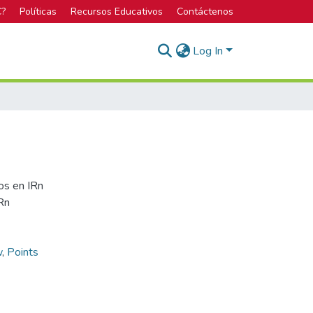
C?
Políticas
Recursos Educativos
Contáctenos
Log In
os en IRn
IRn
w
,
Points