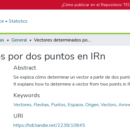
¿Cómo publicar en el Repositorio TE
ce
Statistics
cas
General
Vectores determinados por dos puntos en IRn
s por dos puntos en IRn
Abstract
Se explica cómo determinar un vector a partir de dos punt
It explains how to determine a vector from two points in 
Keywords
Vectores
,
Flechas
,
Puntos
,
Espacio
,
Origen
,
Vectors
,
Arro
URI
https://hdl.handle.net/2238/10845