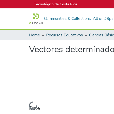
Tecnológico de Costa Rica
Communities & Collections
All of DSpa
Home
Recursos Educativos
Ciencias Bási
Vectores determinado
Loading...
Date