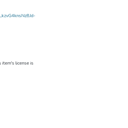
PLkzvG4knsNz8Jd-
item's license is