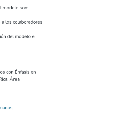
el modelo son:
o a los colaboradores
ción del modelo e
os con Énfasis en
Rica, Área
umanos
,