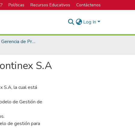
C?
Políticas
Recursos Educativos
Contáctenos
Log In
Maestría en Gerencia de Proyectos
ontinex S.A
 S.A, la cual está
Modelo de Gestión de
os.
delo de gestión para