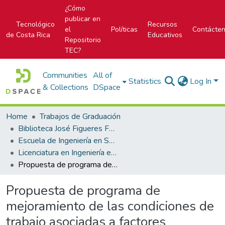
¿Cómo
publicar en
Tecnológico
Recursos
el
Políticas
Contácte
de Costa Rica
Educativos
Repositorio
TEC?
Communities
All of
Statistics
Log In
& Collections
DSpace
Home
Trabajos de Graduación
Biblioteca José Figueres Ferrer
Escuela de Ingeniería en Seguridad Laboral e Higiene Ambiental
Licenciatura en Ingeniería en Seguridad Laboral e Higiene Ambiental
Propuesta de programa de mejoramiento de las condiciones de trabajo asociadas a factores ergonómicos y exposición a calor en un almacén de distribución de electrodomésticos ubicado en Alajuela
Propuesta de programa de
mejoramiento de las condiciones de
trabajo asociadas a factores