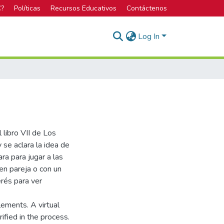
C?
Políticas
Recursos Educativos
Contáctenos
Log In
 libro VII de Los
 se aclara la idea de
ra para jugar a las
en pareja o con un
erés para ver
lements. A virtual
rified in the process.