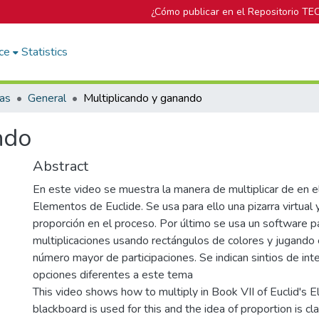
¿Cómo publicar en el Repositorio TE
ce
Statistics
cas
General
Multiplicando y ganando
ndo
Abstract
En este video se muestra la manera de multiplicar de en el
Elementos de Euclide. Se usa para ello una pizarra virtual y
proporción en el proceso. Por último se usa un software pa
multiplicaciones usando rectángulos de colores y jugando 
número mayor de participaciones. Se indican sintios de int
opciones diferentes a este tema
This video shows how to multiply in Book VII of Euclid's E
blackboard is used for this and the idea of ​​proportion is cla