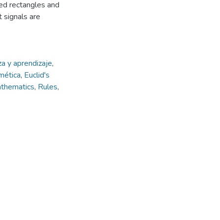
ored rectangles and
t signals are
a y aprendizaje
,
mética
,
Euclid's
thematics
,
Rules
,