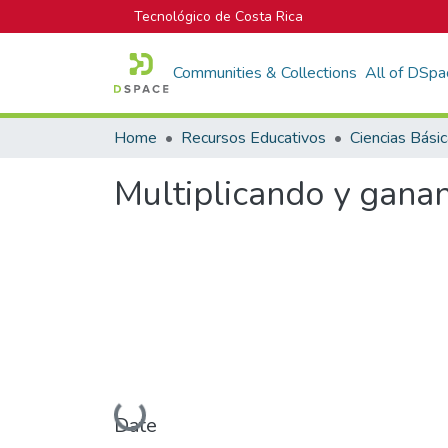
Tecnológico de Costa Rica
Communities & Collections
All of DSpa
Home
Recursos Educativos
Ciencias Bási
Multiplicando y gana
Loading...
Date