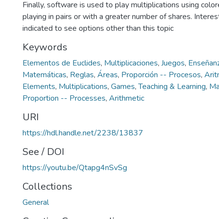
Finally, software is used to play multiplications using col
playing in pairs or with a greater number of shares. Interes
indicated to see options other than this topic
Keywords
Elementos de Euclides
,
Multiplicaciones
,
Juegos
,
Enseñanz
Matemáticas
,
Reglas
,
Áreas
,
Proporción -- Procesos
,
Arit
Elements
,
Multiplications
,
Games
,
Teaching & Learning
,
Ma
Proportion -- Processes
,
Arithmetic
URI
https://hdl.handle.net/2238/13837
See / DOI
https://youtu.be/Qtapg4nSvSg
Collections
General