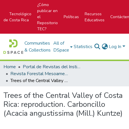
¿Cómo
publicar en
Tecnológico
Recursos
el
Políticas
Contácte
de Costa Rica
Educativos
Repositorio
TEC?
Communities
All of
Statistics
Log In
& Collections
DSpace
Home
Portal de Revistas del Instituto Tecnológico de Costa Rica
Revista Forestal Mesoamericana Kurú
Trees of the Central Valley of Costa Rica: reproduction. Carboncillo (Acacia angustissima (Mill.) Kuntze)
Trees of the Central Valley of Costa
Rica: reproduction. Carboncillo
(Acacia angustissima (Mill.) Kuntze)