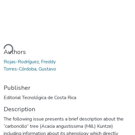
ding...
Authors
Rojas-Rodríguez, Freddy
Torres-Córdoba, Gustavo
Publisher
Editorial Tecnológica de Costa Rica
Description
The following issue presents a brief description about the
“carboncillo” tree (Acacia angustissima (Mill.) Kuntze)
including information about its phenology which directly