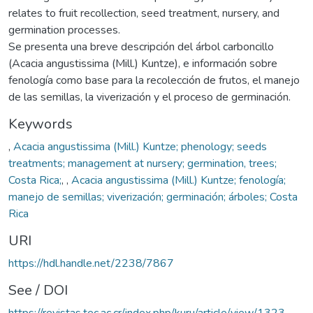
relates to fruit recollection, seed treatment, nursery, and
germination processes.
Se presenta una breve descripción del árbol carboncillo
(Acacia angustissima (Mill.) Kuntze), e información sobre
fenología como base para la recolección de frutos, el manejo
de las semillas, la viverización y el proceso de germinación.
Keywords
,
Acacia angustissima (Mill.) Kuntze; phenology; seeds
treatments; management at nursery; germination, trees;
Costa Rica;
,
,
Acacia angustissima (Mill.) Kuntze; fenología;
manejo de semillas; viverización; germinación; árboles; Costa
Rica
URI
https://hdl.handle.net/2238/7867
See / DOI
https://revistas.tec.ac.cr/index.php/kuru/article/view/1323