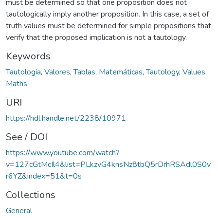
​​must be determined so that one proposition does not
tautologically imply another proposition. In this case, a set of
truth values ​​must be determined for simple propositions that
verify that the proposed implication is not a tautology.
Keywords
Tautología
,
Valores
,
Tablas
,
Matemáticas
,
Tautology
,
Values
,
Maths
URI
https://hdl.handle.net/2238/10971
See / DOI
https://www.youtube.com/watch?
v=127cGtMcIl4&list=PLkzvG4knsNz8tbQ5rDrhRSAdl0S0v
r6YZ&index=51&t=0s
Collections
General