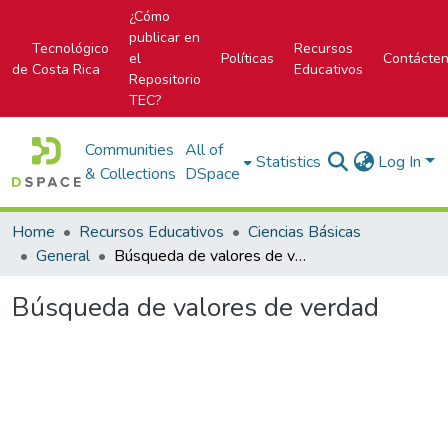
¿Cómo
publicar en
Tecnológico
Recursos
el
Políticas
Contácte
de Costa Rica
Educativos
Repositorio
TEC?
Communities
All of
Statistics
Log In
& Collections
DSpace
Home
Recursos Educativos
Ciencias Básicas
General
Búsqueda de valores de verdad
Búsqueda de valores de verdad