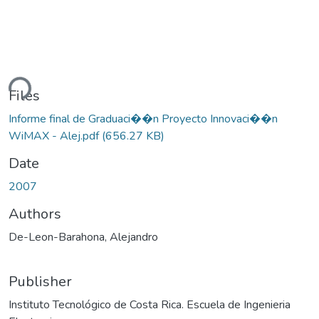
ding...
Files
Informe final de Graduaci��n Proyecto Innovaci��n
WiMAX - Alej.pdf
(656.27 KB)
Date
2007
Authors
De-Leon-Barahona, Alejandro
Publisher
Instituto Tecnológico de Costa Rica. Escuela de Ingenieria