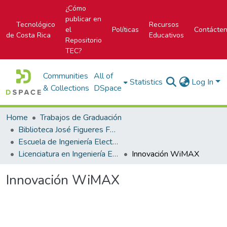
¿Cómo
publicar en
Tecnológico
Recursos
el
Políticas
Contácte
de Costa Rica
Educativos
Repositorio
TEC?
Communities
All of
Statistics
Log In
& Collections
DSpace
Home
Trabajos de Graduación
Biblioteca José Figueres Ferrer
Escuela de Ingeniería Electrónica
Licenciatura en Ingeniería Electrónica
Innovación WiMAX
Innovación WiMAX