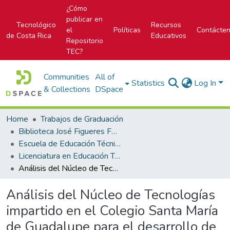
¿Cómo
publicar en
Tecnológico
Recursos
el
Políticas
Contácte
de Costa Rica
Educativos
Repositorio
TEC?
Communities
All of
Statistics
Log In
& Collections
DSpace
Home
Trabajos de Graduación
Biblioteca José Figueres Ferrer
Escuela de Educación Técnica
Licenciatura en Educación Técnica
Análisis del Núcleo de Tecnologías impartido en el Colegio Santa María de Guadalupe para el desarrollo de una propuesta que fortalezca el proceso de orientación vocacional del estudiantado de noveno, décimo y undécimo año.
Análisis del Núcleo de Tecnologías
impartido en el Colegio Santa María
de Guadalupe para el desarrollo de