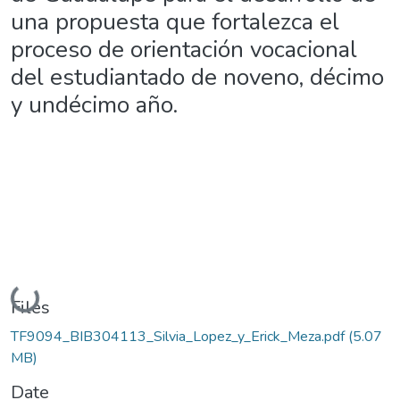
una propuesta que fortalezca el
proceso de orientación vocacional
del estudiantado de noveno, décimo
y undécimo año.
Loading...
Files
TF9094_BIB304113_Silvia_Lopez_y_Erick_Meza.pdf
(5.07
MB)
Date