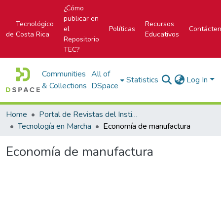
¿Cómo
publicar en
Tecnológico
Recursos
el
Políticas
Contácte
de Costa Rica
Educativos
Repositorio
TEC?
Communities
All of
Statistics
Log In
& Collections
DSpace
Home
Portal de Revistas del Instituto Tecnológico de Costa Rica
Tecnología en Marcha
Economía de manufactura
Economía de manufactura