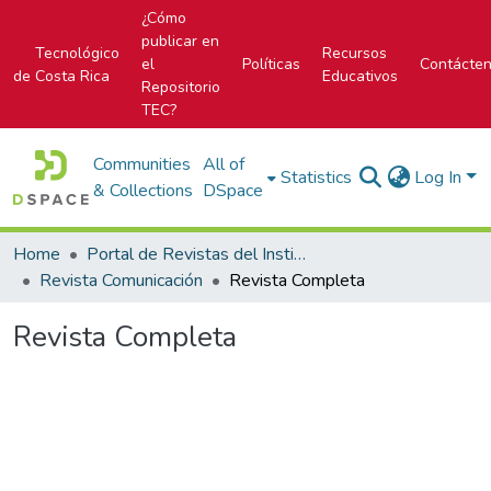
¿Cómo
publicar en
Tecnológico
Recursos
el
Políticas
Contácte
de Costa Rica
Educativos
Repositorio
TEC?
Communities
All of
Statistics
Log In
& Collections
DSpace
Home
Portal de Revistas del Instituto Tecnológico de Costa Rica
Revista Comunicación
Revista Completa
Revista Completa