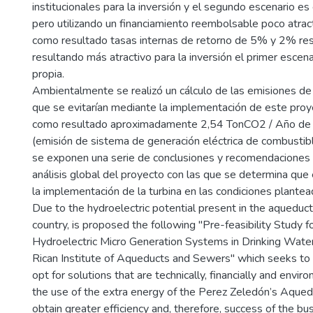
institucionales para la inversión y el segundo escenario e
pero utilizando un financiamiento reembolsable poco atrac
como resultado tasas internas de retorno de 5% y 2% re
resultando más atractivo para la inversión el primer escena
propia.
Ambientalmente se realizó un cálculo de las emisiones d
que se evitarían mediante la implementación de este proy
como resultado aproximadamente 2,54 TonCO2 / Año de 
(emisión de sistema de generación eléctrica de combustible
se exponen una serie de conclusiones y recomendaciones 
análisis global del proyecto con las que se determina que e
la implementación de la turbina en las condiciones plantea
Due to the hydroelectric potential present in the aquedu
country, is proposed the following "Pre-feasibility Study 
Hydroelectric Micro Generation Systems in Drinking Water
Rican Institute of Aqueducts and Sewers" which seeks to
opt for solutions that are technically, financially and enviro
the use of the extra energy of the Perez Zeledón’s Aquedu
obtain greater efficiency and, therefore, success of the bu