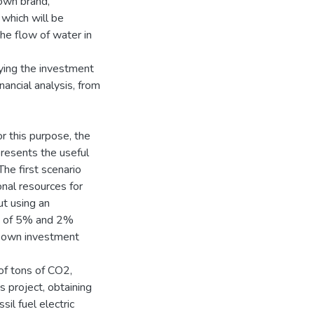
 own brand,
which will be
 the flow of water in
ifying the investment
nancial analysis, from
r this purpose, the
resents the useful
The first scenario
onal resources for
ut using an
urn of 5% and 2%
ts own investment
of tons of CO2,
 project, obtaining
il fuel electric