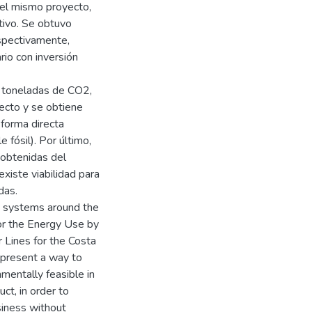
s el mismo proyecto,
tivo. Se obtuvo
spectivamente,
rio con inversión
e toneladas de CO2,
ecto y se obtiene
forma directa
 fósil). Por último,
obtenidas del
xiste viabilidad para
das.
ct systems around the
for the Energy Use by
 Lines for the Costa
 present a way to
nmentally feasible in
ct, in order to
siness without