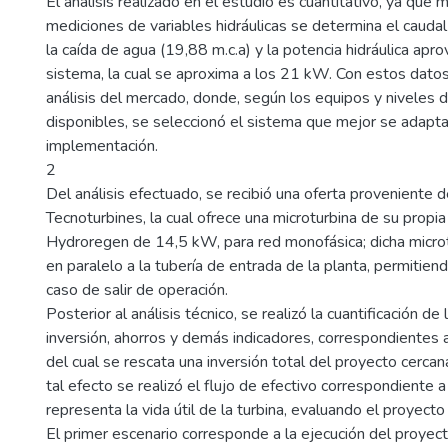
El análisis realizado en el estudio es cuantitativo, ya que
mediciones de variables hidráulicas se determina el caudal
la caída de agua (19,88 m.c.a) y la potencia hidráulica apr
sistema, la cual se aproxima a los 21 kW. Con estos datos
análisis del mercado, donde, según los equipos y niveles 
disponibles, se seleccionó el sistema que mejor se adapta
implementación.
2
Del análisis efectuado, se recibió una oferta proveniente 
Tecnoturbines, la cual ofrece una microturbina de su propi
Hydroregen de 14,5 kW, para red monofásica; dicha microt
en paralelo a la tubería de entrada de la planta, permitien
caso de salir de operación.
Posterior al análisis técnico, se realizó la cuantificación de
inversión, ahorros y demás indicadores, correspondientes al 
del cual se rescata una inversión total del proyecto cerca
tal efecto se realizó el flujo de efectivo correspondiente 
representa la vida útil de la turbina, evaluando el proyect
El primer escenario corresponde a la ejecución del proyect