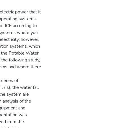
electric power that it
s operating systems
 of ICE according to
 systems where you
electricity; however,
mption systems, which
s, the Potable Water
the following study,
stems and where there
 series of
/ s), the water fall
 the system are
 analysis of the
equipment and
ementation was
ived from the