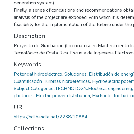
generation system).
Finally, a series of conclusions and recommendations obta
analysis of the project are exposed, with which it is deter
feasibility for the implementation of the turbine under the
Description
Proyecto de Graduación (Licenciatura en Mantenimiento Indu
Tecnológico de Costa Rica, Escuela de Ingeniería Electro
Keywords
Potencial hidroeléctrico
,
Soluciones
,
Distribución de energí
Cuantificación
,
Turbinas hidroelétricas
,
Hydroelectric potent
Subject Categories::TECHNOLOGY::Electrical engineering, 
photonics
,
Electric power distribution
,
Hydroelectric turbin
URI
https://hdl.handle.net/2238/10884
Collections