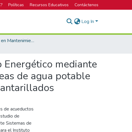
C?
Políticas
Recursos Educativos
Contáctenos
Log In
Licenciatura en Mantenimiento Industrial
o Energético mediante
neas de agua potable
antarillados
mas de acueductos
Estudio de
nte Sistemas de
ra el Instituto