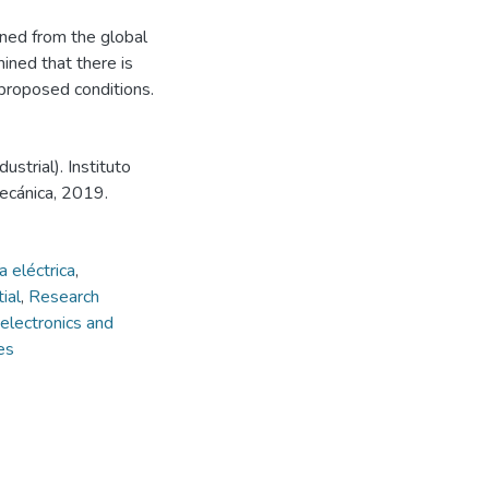
ined from the global
mined that there is
 proposed conditions.
strial). Instituto
mecánica, 2019.
a eléctrica
,
ial
,
Research
electronics and
es