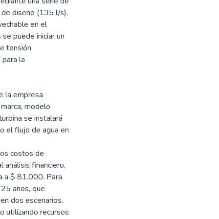
 mediante una serie de
 de diseño (135 l/s),
ovechable en el
 se puede iniciar un
de tensión
 para la
de la empresa
a marca, modelo
urbina se instalará
do el flujo de agua en
 los costos de
análisis financiero,
na a $ 81.000. Para
a 25 años, que
o en dos escenarios.
o utilizando recursos