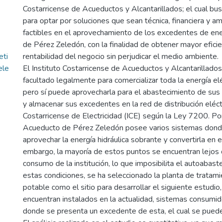
Costarricense de Acueductos y Alcantarillados; el cual bus
para optar por soluciones que sean técnica, financiera y 
factibles en el aprovechamiento de los excedentes de en
de Pérez Zeledón, con la finalidad de obtener mayor eficien
eti
rentabilidad del negocio sin perjudicar el medio ambiente.
ele
El Instituto Costarricense de Acueductos y Alcantarillado
facultado legalmente para comercializar toda la energía el
pero sí puede aprovecharla para el abastecimiento de sus
y almacenar sus excedentes en la red de distribución eléctr
Costarricense de Electricidad (ICE) según la Ley 7200. Por
Acueducto de Pérez Zeledón posee varios sistemas don
aprovechar la energía hidráulica sobrante y convertirla en el
embargo, la mayoría de estos puntos se encuentran lejos
consumo de la institución, lo que imposibilita el autoabas
estas condiciones, se ha seleccionado la planta de tratam
potable como el sitio para desarrollar el siguiente estudio
encuentran instalados en la actualidad, sistemas consumid
donde se presenta un excedente de esta, el cual se pued