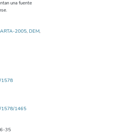
entan una fuente
nse.
ARTA-2005
,
DEM
,
ew/1578
iew/1578/1465
 26-35