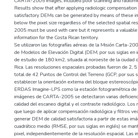
CARTA-2005 images, included poor scanning and radiomet
Results show that after applying radiologic compensation a
satisfactory DEMs can be generated by means of these
below the pixel size regardless of the selected spatial r
2005 must be used with care but it represents a valuable 
information for the Costa Rican territory.
Se utilizaron las fotografías aéreas de la Misión Carta-20
de Modelos de Elevación Digital (DEM, por sus siglas en i
de estudio de 180 km2, situada al noroeste de la ciudad 
Rica. Las resoluciones espaciales probadas fueron de 2, 5
total de 42 Puntos de Control del Terreno (GCP, por sus si
establecer la orientación externa del bloque estereoscóp
ERDAS Imagine-LPS como la estación fotogramétrica de an
imágenes de CARTA-2005 se detectaron varias deficienci
calidad del escaneo digital y el contraste radiológico. Lo
que luego de aplicar compensación radiológica y filtros ve
generar DEM de calidad satisfactoria a partir de estas imá
cuadrático medio (RMSE, por sus siglas en inglés) se man
pixel, independientemente de la resolución espacial. La