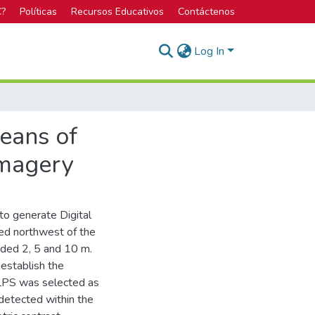
C?
Políticas
Recursos Educativos
Contáctenos
Log In
eans of
magery
o generate Digital
ed northwest of the
luded 2, 5 and 10 m.
establish the
-LPS was selected as
detected within the