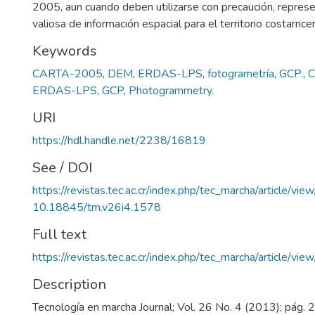
2005, aun cuando deben utilizarse con precaución, repres
valiosa de información espacial para el territorio costarrice
Keywords
CARTA-2005
,
DEM
,
ERDAS-LPS
,
fotogrametría
,
GCP.
,
C
ERDAS-LPS
,
GCP
,
Photogrammetry.
URI
https://hdl.handle.net/2238/16819
See / DOI
https://revistas.tec.ac.cr/index.php/tec_marcha/article/vi
10.18845/tm.v26i4.1578
Full text
https://revistas.tec.ac.cr/index.php/tec_marcha/article/v
Description
Tecnología en marcha Journal; Vol. 26 No. 4 (2013); pág.