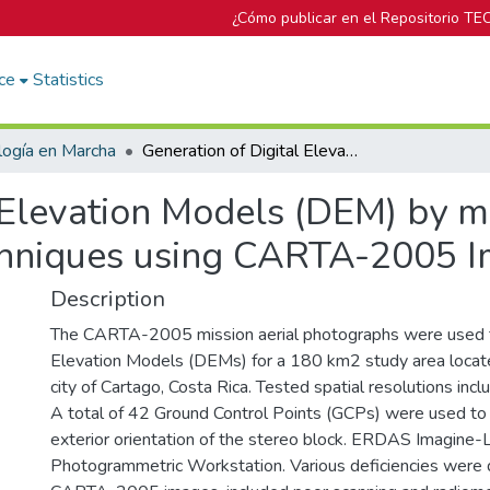
¿Cómo publicar en el Repositorio TE
ce
Statistics
logía en Marcha
Generation of Digital Elevation Models (DEM) by means of Photogrammetric Techniques using CARTA-2005 Imagery
l Elevation Models (DEM) by m
hniques using CARTA-2005 I
Description
The CARTA-2005 mission aerial photographs were used t
Elevation Models (DEMs) for a 180 km2 study area locat
city of Cartago, Costa Rica. Tested spatial resolutions inc
A total of 42 Ground Control Points (GCPs) were used to 
exterior orientation of the stereo block. ERDAS Imagine
Photogrammetric Workstation. Various deficiencies were 