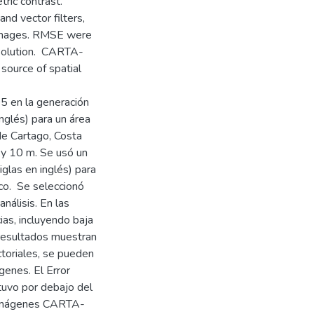
ric contrast.
nd vector filters,
 images. RMSE were
esolution. CARTA-
source of spatial
05 en la generación
nglés) para un área
de Cartago, Costa
 y 10 m. Se usó un
glas en inglés) para
ico. Se seleccionó
álisis. En las
as, incluyendo baja
s resultados muestran
ctoriales, se pueden
genes. El Error
tuvo por debajo del
s imágenes CARTA-