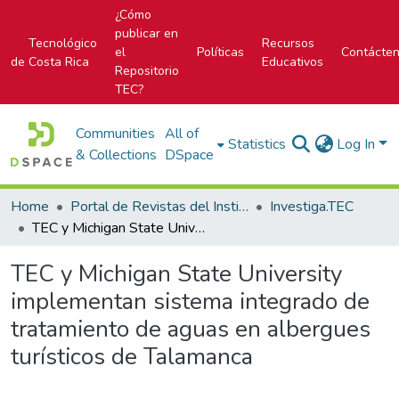
¿Cómo
publicar en
Tecnológico
Recursos
el
Políticas
Contácte
de Costa Rica
Educativos
Repositorio
TEC?
Communities
All of
Statistics
Log In
& Collections
DSpace
Home
Portal de Revistas del Instituto Tecnológico de Costa Rica
Investiga.TEC
TEC y Michigan State University implementan sistema integrado de tratamiento de aguas en albergues turísticos de Talamanca
TEC y Michigan State University
implementan sistema integrado de
tratamiento de aguas en albergues
turísticos de Talamanca