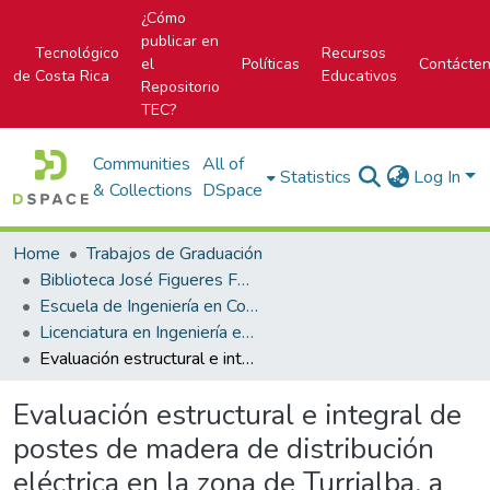
¿Cómo
publicar en
Tecnológico
Recursos
el
Políticas
Contácte
de Costa Rica
Educativos
Repositorio
TEC?
Communities
All of
Statistics
Log In
& Collections
DSpace
Home
Trabajos de Graduación
Biblioteca José Figueres Ferrer
Escuela de Ingeniería en Construcción
Licenciatura en Ingeniería en Construcción
Evaluación estructural e integral de postes de madera de distribución eléctrica en la zona de Turrialba, a cargo de la Región Huetar Caribe del ICE
Evaluación estructural e integral de
postes de madera de distribución
eléctrica en la zona de Turrialba, a