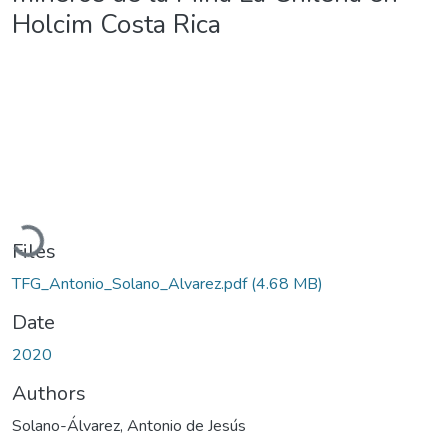
Holcim Costa Rica
Loading...
Files
TFG_Antonio_Solano_Alvarez.pdf
(4.68 MB)
Date
2020
Authors
Solano-Álvarez, Antonio de Jesús