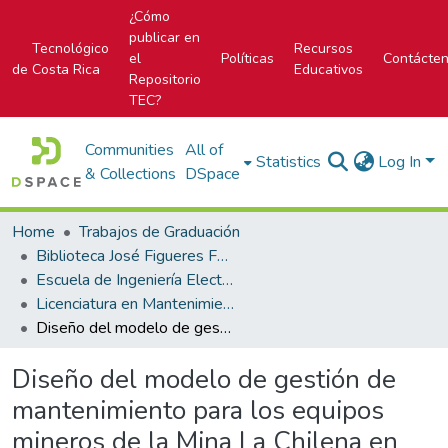
¿Cómo
publicar en
Tecnológico
Recursos
el
Políticas
Contácte
de Costa Rica
Educativos
Repositorio
TEC?
Communities
All of
Statistics
Log In
& Collections
DSpace
Home
Trabajos de Graduación
Biblioteca José Figueres Ferrer
Escuela de Ingeniería Electromecánica
Licenciatura en Mantenimiento Industrial
Diseño del modelo de gestión de mantenimiento para los equipos mineros de la Mina La Chilena en Holcim Costa Rica
Diseño del modelo de gestión de
mantenimiento para los equipos
mineros de la Mina La Chilena en