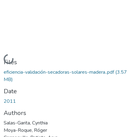
Loading...
Files
eficiencia-validación-secadoras-solares-madera..pdf
(3.57
MB)
Date
2011
Authors
Salas-Garita, Cynthia
Moya-Roque, Róger