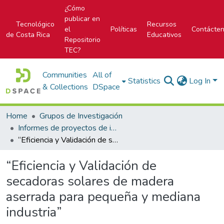
¿Cómo
publicar en
Tecnológico
Recursos
el
Políticas
Contácte
de Costa Rica
Educativos
Repositorio
TEC?
Communities
All of
Statistics
Log In
& Collections
DSpace
Home
Grupos de Investigación
Informes de proyectos de investigación
“Eficiencia y Validación de secadoras solares de madera aserrada para pequeña y mediana industria”
“Eficiencia y Validación de
secadoras solares de madera
aserrada para pequeña y mediana
industria”