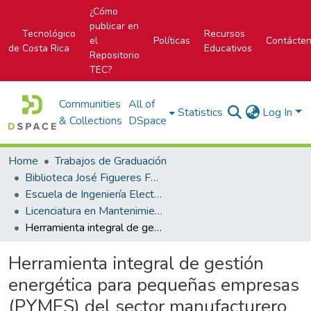
¿Cómo
publicar en
Tecnológico
Recursos
el
Políticas
Contácte
de Costa Rica
Educativos
Repositorio
TEC?
Communities
All of
Statistics
Log In
& Collections
DSpace
Home
Trabajos de Graduación
Biblioteca José Figueres Ferrer
Escuela de Ingeniería Electromecánica
Licenciatura en Mantenimiento Industrial
Herramienta integral de gestión energética para pequeñas empresas (PYMES) del sector manufacturero alimenticio
Herramienta integral de gestión
energética para pequeñas empresas
(PYMES) del sector manufacturero