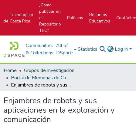
¿Cómo
publicar en
Tecnológico
Recursos
el
Políticas
Contácte
de Costa Rica
Educativos
Repositorio
TEC?
Communities
All of
Statistics
Log In
& Collections
DSpace
Home
Grupos de Investigación
Portal de Memorias de Congresos
Enjambres de robots y sus aplicaciones en la exploración y comunicación
Enjambres de robots y sus
aplicaciones en la exploración y
comunicación