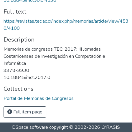
10.18845/mct.v0i0.4530
Full text
https://revistas.tec.ac.cr/index.php/memorias/article/view/453
0/4100
Description
Memorias de congresos TEC; 2017: III Jornadas
Costarricenses de Investigación en Computación e
Informática
9978-9930
10.18845/mct.2017.0
Collections
Portal de Memorias de Congresos
Full item page
DSpace software
copyright © 2002-2026
LYRASIS