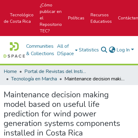
¿Cómo
publicar en
Tecnológico
Recursos
el
Políticas
Contácte
de Costa Rica
Educativos
Repositorio
TEC?
Communities
All of
Statistics
Log In
& Collections
DSpace
Home
Portal de Revistas del Instituto Tecnológico de Costa Rica
Tecnología en Marcha
Maintenance decision making model based on useful life prediction for wind power generation systems components installed in Costa Rica
Maintenance decision making
model based on useful life
prediction for wind power
generation systems components
installed in Costa Rica