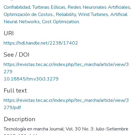
Confiabilidad
,
Turbinas Eólicas
,
Redes Neuronales Artificiales
,
Optimización de Costos.
,
Reliability
,
Wind Turbines
,
Artificial
Neural Networks
,
Cost Optimization.
URI
https://hdl.handle.net/2238/17402
See / DOI
https://revistas.tec.ac.cr/index.php/tec_marcha/article/view/3
279
10.18845/tm.v30i3.3279
Full text
https://revistas.tec.ac.cr/index.php/tec_marcha/article/view/3
279/pdf
Description
Tecnología en marcha Journal; Vol. 30 No. 3: Julio-Setiembre