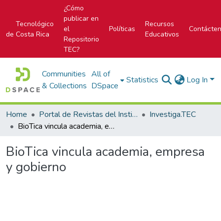
¿Cómo
publicar en
Tecnológico
Recursos
el
Políticas
Contácte
de Costa Rica
Educativos
Repositorio
TEC?
Communities
All of
Statistics
Log In
& Collections
DSpace
Home
Portal de Revistas del Instituto Tecnológico de Costa Rica
Investiga.TEC
BioTica vincula academia, empresa y gobierno
BioTica vincula academia, empresa
y gobierno