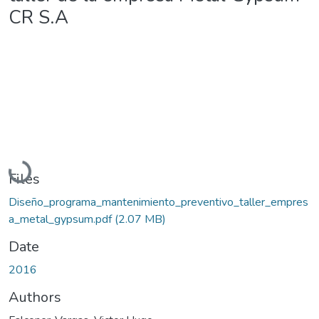
CR S.A
Loading...
Files
Diseño_programa_mantenimiento_preventivo_taller_empres
a_metal_gypsum.pdf
(2.07 MB)
Date
2016
Authors