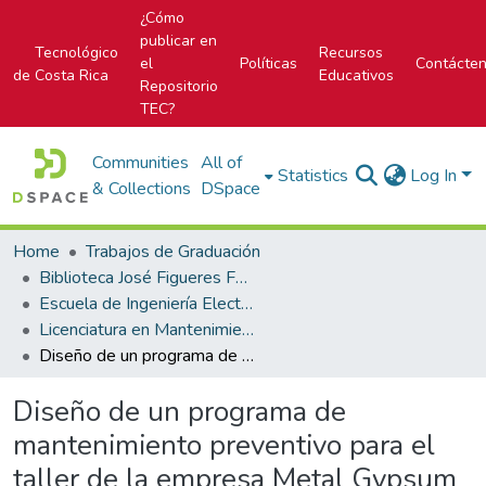
¿Cómo
publicar en
Tecnológico
Recursos
el
Políticas
Contácte
de Costa Rica
Educativos
Repositorio
TEC?
Communities
All of
Statistics
Log In
& Collections
DSpace
Home
Trabajos de Graduación
Biblioteca José Figueres Ferrer
Escuela de Ingeniería Electromecánica
Licenciatura en Mantenimiento Industrial
Diseño de un programa de mantenimiento preventivo para el taller de la empresa Metal Gypsum CR S.A
Diseño de un programa de
mantenimiento preventivo para el
taller de la empresa Metal Gypsum