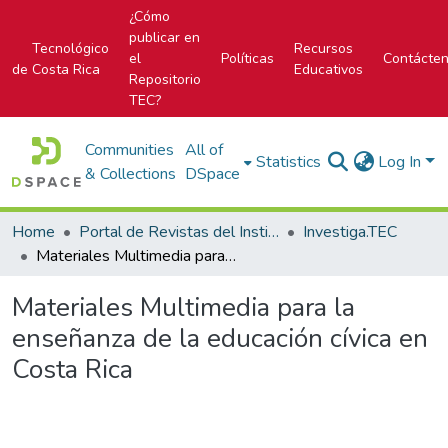
¿Cómo
publicar en
Tecnológico
Recursos
el
Políticas
Contácte
de Costa Rica
Educativos
Repositorio
TEC?
Communities
All of
Statistics
Log In
& Collections
DSpace
Home
Portal de Revistas del Instituto Tecnológico de Costa Rica
Investiga.TEC
Materiales Multimedia para la enseñanza de la educación cívica en Costa Rica
Materiales Multimedia para la
enseñanza de la educación cívica en
Costa Rica