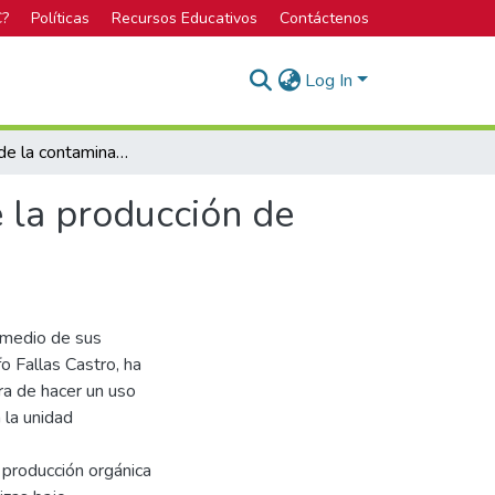
C?
Políticas
Recursos Educativos
Contáctenos
Log In
Reducción de la contaminación ambiental mediante la producción de lombricompost a partir de residuos orgánicos
 la producción de
r medio de sus
o Fallas Castro, ha
ra de hacer un uso
 la unidad
a producción orgánica