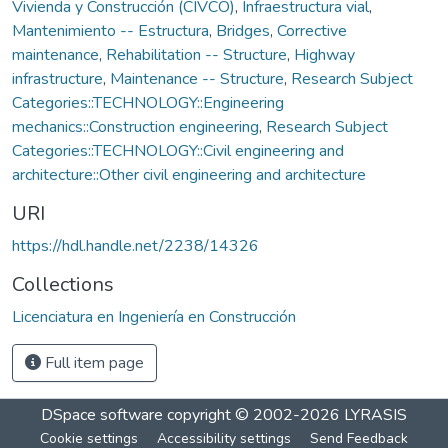
Vivienda y Construcción (CIVCO)
,
Infraestructura vial
,
Mantenimiento -- Estructura
,
Bridges
,
Corrective
maintenance
,
Rehabilitation -- Structure
,
Highway
infrastructure
,
Maintenance -- Structure
,
Research Subject
Categories::TECHNOLOGY::Engineering
mechanics::Construction engineering
,
Research Subject
Categories::TECHNOLOGY::Civil engineering and
architecture::Other civil engineering and architecture
URI
https://hdl.handle.net/2238/14326
Collections
Licenciatura en Ingeniería en Construcción
Full item page
DSpace software
copyright © 2002-2026
LYRASIS
Cookie settings
Accessibility settings
Send Feedback