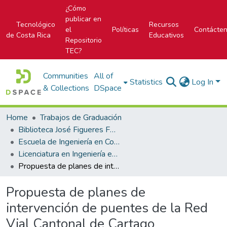
¿Cómo
publicar en
Tecnológico
Recursos
el
Políticas
Contácte
de Costa Rica
Educativos
Repositorio
TEC?
Communities
All of
Statistics
Log In
& Collections
DSpace
Home
Trabajos de Graduación
Biblioteca José Figueres Ferrer
Escuela de Ingeniería en Construcción
Licenciatura en Ingeniería en Construcción
Propuesta de planes de intervención de puentes de la Red Vial Cantonal de Cartago
Propuesta de planes de
intervención de puentes de la Red
Vial Cantonal de Cartago