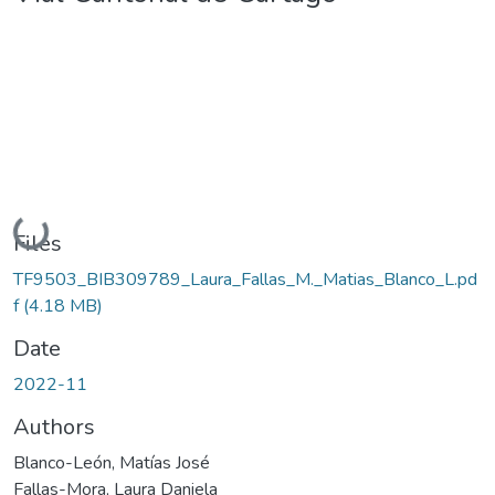
Loading...
Files
TF9503_BIB309789_Laura_Fallas_M._Matias_Blanco_L.pd
f
(4.18 MB)
Date
2022-11
Authors
Blanco-León, Matías José
Fallas-Mora, Laura Daniela