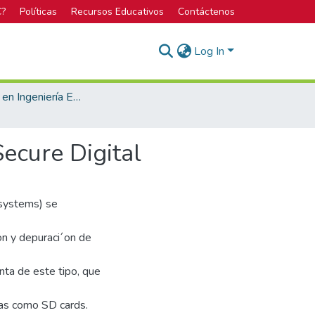
C?
Políticas
Recursos Educativos
Contáctenos
Log In
Licenciatura en Ingeniería Electrónica
ecure Digital
 systems) se
on y depuraci´on de
nta de este tipo, que
das como SD cards.