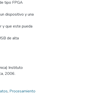
s de tipo FPGA
un dispositivo y una
or y que este pueda
USB de alta
ica) Instituto
ca, 2006.
datos
,
Procesamiento