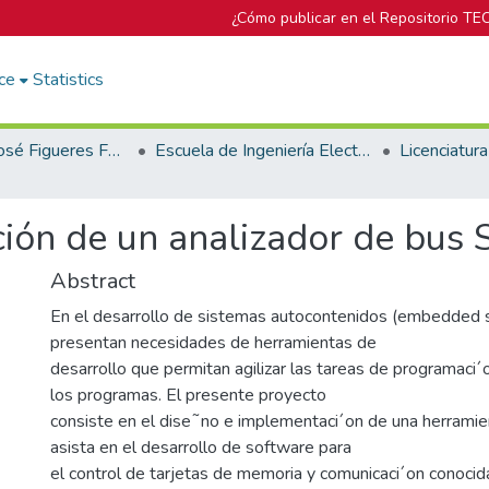
¿Cómo publicar en el Repositorio TE
ce
Statistics
Biblioteca José Figueres Ferrer
Escuela de Ingeniería Electrónica
ón de un analizador de bus S
Abstract
En el desarrollo de sistemas autocontenidos (embedded
presentan necesidades de herramientas de
desarrollo que permitan agilizar las tareas de programaci´
los programas. El presente proyecto
consiste en el dise˜no e implementaci´on de una herramie
asista en el desarrollo de software para
el control de tarjetas de memoria y comunicaci´on conoci