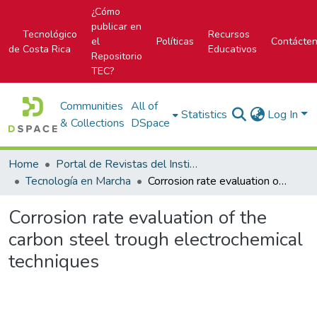
¿Cómo
publicar en
Tecnológico
Recursos
el
Políticas
Contácte
de Costa Rica
Educativos
Repositorio
TEC?
Communities
All of
Statistics
Log In
& Collections
DSpace
Home
Portal de Revistas del Instituto Tecnológico de Costa Rica
Tecnología en Marcha
Corrosion rate evaluation of the carbon steel trough electrochemical techniques
Corrosion rate evaluation of the
carbon steel trough electrochemical
techniques