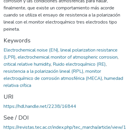
corrosión y las condiciones atmosféricas para hallar,
finalmente, que existe un comportamiento más acorde
cuando se utiliza el ensayo de resistencia a la polarización
lineal con el monitor electroquímico tres electrodos tipo
peineta.
Keywords
Electrochemical noise (EN)
,
lineal polarization resistance
(LPR)
,
electrochemical monitor of atmospheric corrosion
,
critical relative humidity
,
Ruido electroquímico (RE)
,
resistencia a la polarización lineal (RPL)
,
monitor
electroquímico de corrosión atmosférica (MECA)
,
humedad
relativa crítica
URI
https://hdl.handle.net/2238/16844
See / DOI
https://revistas.tec.ac.cr/index.php/tec_marcha/article/view/1