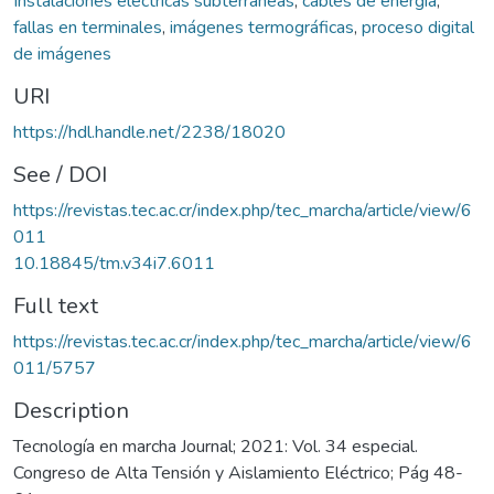
Instalaciones eléctricas subterráneas
,
cables de energía
,
fallas en terminales
,
imágenes termográficas
,
proceso digital
de imágenes
URI
https://hdl.handle.net/2238/18020
See / DOI
https://revistas.tec.ac.cr/index.php/tec_marcha/article/view/6
011
10.18845/tm.v34i7.6011
Full text
https://revistas.tec.ac.cr/index.php/tec_marcha/article/view/6
011/5757
Description
Tecnología en marcha Journal; 2021: Vol. 34 especial.
Congreso de Alta Tensión y Aislamiento Eléctrico; Pág 48-