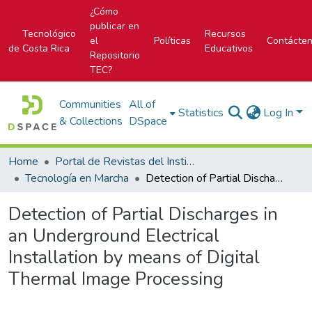
¿Cómo
publicar en
Tecnológico
Recursos
el
Políticas
Contácte
de Costa Rica
Educativos
Repositorio
TEC?
Communities
All of
Statistics
Log In
& Collections
DSpace
Home
Portal de Revistas del Instituto Tecnológico de Costa Rica
Tecnología en Marcha
Detection of Partial Discharges in an Underground Electrical Installation by means of Digital Thermal Image Processing
Detection of Partial Discharges in
an Underground Electrical
Installation by means of Digital
Thermal Image Processing