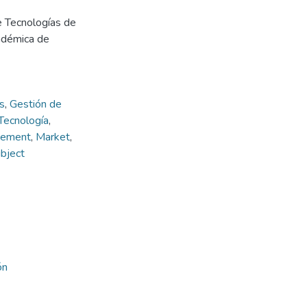
e Tecnologías de
cadémica de
s
,
Gestión de
 Tecnología
,
gement
,
Market
,
bject
ón