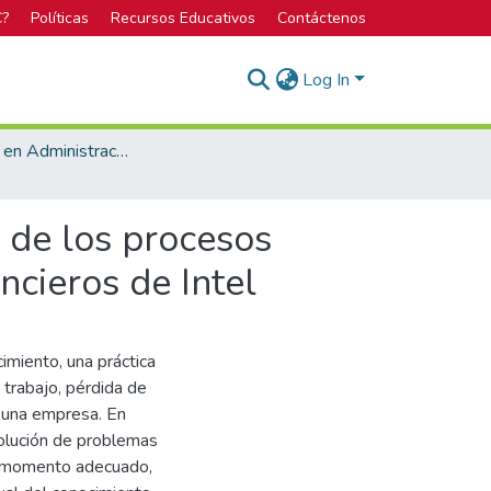
C?
Políticas
Recursos Educativos
Contáctenos
Log In
Licenciatura en Administración de Tecnología de Información
 de los procesos
ncieros de Intel
imiento, una práctica
trabajo, pérdida de
e una empresa. En
olución de problemas
el momento adecuado,