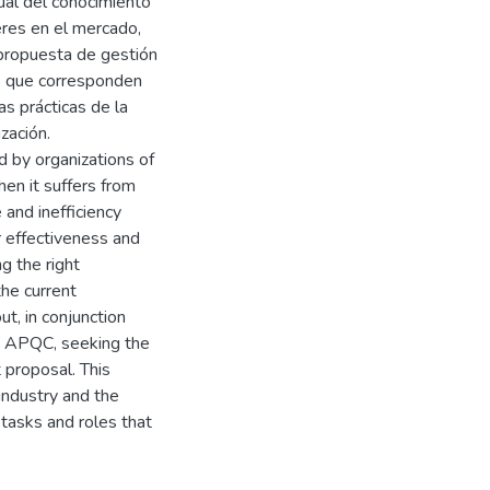
tual del conocimiento
eres en el mercado,
propuesta de gestión
es que corresponden
as prácticas de la
zación.
d by organizations of
en it suffers from
 and inefficiency
r effectiveness and
g the right
the current
t, in conjunction
nd APQC, seeking the
proposal. This
industry and the
 tasks and roles that