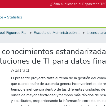
¿Cómo publicar en el Repositorio TE
ce
Statistics
Biblioteca José Figueres Ferrer
Escuela de Administración de Tecnologías de Información (antes era Área Académica de Administración de Tecnologías de Información)
 conocimientos estandarizada
oluciones de TI para datos fina
Abstract
El presente proyecto trata el tema de la gestión del conoc
que cuando sufre de ausencia genera inconvenientes de re 
tiempo e ineficiencia dentro de las diferentes unidades d
busca de mayor efectividad y tiempos más rápidos de res
y solicitudes, proporcionando la información correcta en 