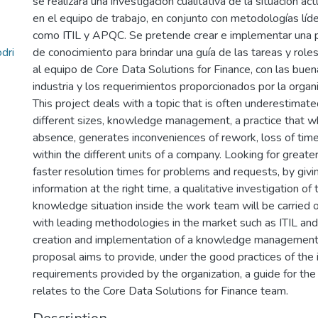
se realizará una investigación cualitativa de la situación ac
en el equipo de trabajo, en conjunto con metodologías líd
como ITIL y APQC. Se pretende crear e implementar una 
dri
de conocimiento para brindar una guía de las tareas y rol
al equipo de Core Data Solutions for Finance, con las buen
industria y los requerimientos proporcionados por la organi
This project deals with a topic that is often underestimate
different sizes, knowledge management, a practice that wh
absence, generates inconveniences of rework, loss of time
within the different units of a company. Looking for greate
faster resolution times for problems and requests, by givin
information at the right time, a qualitative investigation of 
knowledge situation inside the work team will be carried ou
with leading methodologies in the market such as ITIL a
creation and implementation of a knowledge management 
proposal aims to provide, under the good practices of the 
requirements provided by the organization, a guide for the
relates to the Core Data Solutions for Finance team.