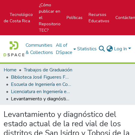
¿Cómo
publicar en
Tecnológico
Recursos
el
Políticas
Contácte
de Costa Rica
Educativos
Repositorio
TEC?
Communities
All of
Statistics
Log In
& Collections
DSpace
Home
Trabajos de Graduación
Biblioteca José Figueres Ferrer
Escuela de Ingeniería en Construcción
Licenciatura en Ingeniería en Construcción
Levantamiento y diagnóstico del estado actual de la red vial de los distritos de San Isidro y Tobosi de la Unidad Técnica de Gestión Vial Municipal de El Guarco
Levantamiento y diagnóstico del
estado actual de la red vial de los
distritos de San Isidro y Tobosi de la