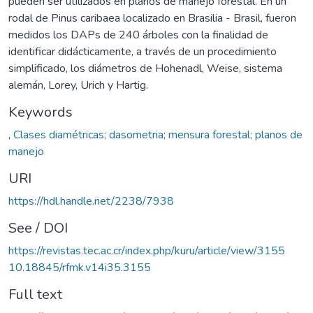
pueden ser utilizados en planos de manejo forestal. En un
rodal de Pinus caribaea localizado en Brasilia - Brasil, fueron
medidos los DAPs de 240 árboles con la finalidad de
identificar didácticamente, a través de un procedimiento
simplificado, los diámetros de Hohenadl, Weise, sistema
alemán, Lorey, Urich y Hartig.
Keywords
,
Clases diamétricas; dasometria; mensura forestal; planos de
manejo
URI
https://hdl.handle.net/2238/7938
See / DOI
https://revistas.tec.ac.cr/index.php/kuru/article/view/3155
10.18845/rfmk.v14i35.3155
Full text