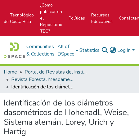
¿Cómo
publicar en
Tecnológico
Recursos
el
Políticas
Contácte
de Costa Rica
Educativos
Repositorio
TEC?
Communities
All of
Statistics
Log In
& Collections
DSpace
Home
Portal de Revistas del Instituto Tecnológico de Costa Rica
Revista Forestal Mesoamericana Kurú
Identificación de los diámetros dasométricos de Hohenadl, Weise, Sistema alemán, Lorey, Urich y Hartig
Identificación de los diámetros
dasométricos de Hohenadl, Weise,
Sistema alemán, Lorey, Urich y
Hartig