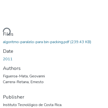
ding...
Files
algoritmo-paralelo-para bin-packing.pdf
(239.43 KB)
Date
2011
Authors
Figueroa-Mata, Geovanni
Carrera-Retana, Ernesto
Publisher
Instituto Tecnológico de Costa Rica.