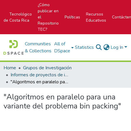
¿Cómo
publicar en
Tecnológico
Recursos
el
Políticas
Contácte
de Costa Rica
Educativos
Repositorio
TEC?
Communities
All of
Statistics
Log In
& Collections
DSpace
Home
Grupos de Investigación
Informes de proyectos de investigación
"Algoritmos en paralelo para una variante del problema bin packing"
"Algoritmos en paralelo para una
variante del problema bin packing"