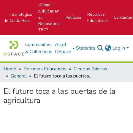
¿Cómo
publicar en
Tecnológico
Recursos
el
Políticas
Contácte
de Costa Rica
Educativos
Repositorio
TEC?
Communities
All of
Statistics
Log In
& Collections
DSpace
Home
Recursos Educativos
Ciencias Básicas
General
El futuro toca a las puertas de la agricultura
El futuro toca a las puertas de la
agricultura