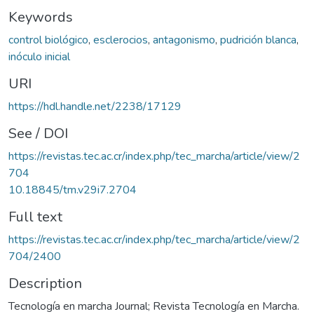
Keywords
control biológico
,
esclerocios
,
antagonismo
,
pudrición blanca
,
inóculo inicial
URI
https://hdl.handle.net/2238/17129
See / DOI
https://revistas.tec.ac.cr/index.php/tec_marcha/article/view/2
704
10.18845/tm.v29i7.2704
Full text
https://revistas.tec.ac.cr/index.php/tec_marcha/article/view/2
704/2400
Description
Tecnología en marcha Journal; Revista Tecnología en Marcha.