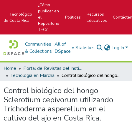
¿Cómo
publicar en
Tecnológico
Recursos
el
Políticas
Contácte
de Costa Rica
Educativos
Repositorio
TEC?
Communities
All of
Statistics
Log In
& Collections
DSpace
Home
Portal de Revistas del Instituto Tecnológico de Costa Rica
Tecnología en Marcha
Control biológico del hongo Sclerotium cepivorum utilizando Trichoderma asperellum en el cultivo del ajo en Costa Rica.
Control biológico del hongo
Sclerotium cepivorum utilizando
Trichoderma asperellum en el
cultivo del ajo en Costa Rica.