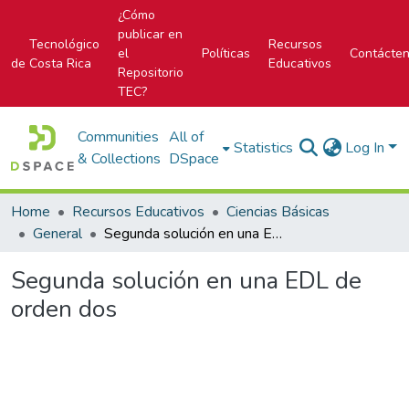
¿Cómo
publicar en
Tecnológico
Recursos
el
Políticas
Contácte
de Costa Rica
Educativos
Repositorio
TEC?
Communities
All of
Statistics
Log In
& Collections
DSpace
Home
Recursos Educativos
Ciencias Básicas
General
Segunda solución en una EDL de orden dos
Segunda solución en una EDL de
orden dos