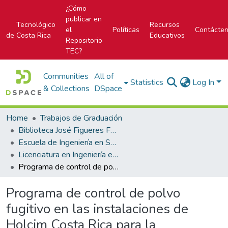
¿Cómo
publicar en
Tecnológico
Recursos
el
Políticas
Contácte
de Costa Rica
Educativos
Repositorio
TEC?
Communities
All of
Statistics
Log In
& Collections
DSpace
Home
Trabajos de Graduación
Biblioteca José Figueres Ferrer
Escuela de Ingeniería en Seguridad Laboral e Higiene Ambiental
Licenciatura en Ingeniería en Seguridad Laboral e Higiene Ambiental
Programa de control de polvo fugitivo en las instalaciones de Holcim Costa Rica para la protección de los trabajadores expuestos a sílice cristalina y material particulado respirable
Programa de control de polvo
fugitivo en las instalaciones de
Holcim Costa Rica para la