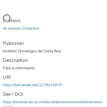
ding...
Authors
de autores, Contactos
Publisher
Instituto Tecnológico de Costa Rica
Description
Para su información
URI
https://hdl.handle.net/2238/14878
See / DOI
https://revistas.tec.ac.cr/index.php/comunicacion/article/view/