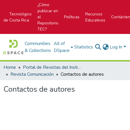
¿Cómo
publicar en
Tecnológico
Recursos
el
Políticas
Contácte
de Costa Rica
Educativos
Repositorio
TEC?
Communities
All of
Statistics
Log In
& Collections
DSpace
Home
Portal de Revistas del Instituto Tecnológico de Costa Rica
Revista Comunicación
Contactos de autores
Contactos de autores