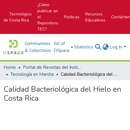
¿Cómo
publicar en
Tecnológico
Recursos
el
Políticas
Contácte
de Costa Rica
Educativos
Repositorio
TEC?
Communities
All of
Statistics
Log In
& Collections
DSpace
Home
Portal de Revistas del Instituto Tecnológico de Costa Rica
Tecnología en Marcha
Calidad Bacteriológica del Hielo en Costa Rica
Calidad Bacteriológica del Hielo en
Costa Rica