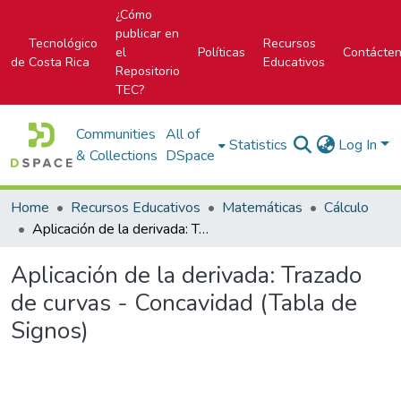
¿Cómo
publicar en
Tecnológico
Recursos
el
Políticas
Contácte
de Costa Rica
Educativos
Repositorio
TEC?
Communities
All of
Statistics
Log In
& Collections
DSpace
Home
Recursos Educativos
Matemáticas
Cálculo
Aplicación de la derivada: Trazado de curvas - Concavidad (Tabla de Signos)
Aplicación de la derivada: Trazado
de curvas - Concavidad (Tabla de
Signos)