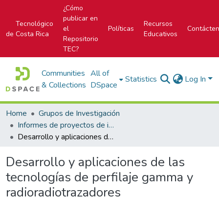
¿Cómo
publicar en
Tecnológico
Recursos
el
Políticas
Contácte
de Costa Rica
Educativos
Repositorio
TEC?
Communities
All of
Statistics
Log In
& Collections
DSpace
Home
Grupos de Investigación
Informes de proyectos de investigación
Desarrollo y aplicaciones de las tecnologías de perfilaje gamma y radioradiotrazadores
Desarrollo y aplicaciones de las
tecnologías de perfilaje gamma y
radioradiotrazadores