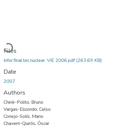
Loading...
Files
Infor.final.tec.nuclear. VIE 2006.pdf
(263.69 KB)
Date
2007
Authors
Chinè-Polito, Bruno
Vargas-Elizondo, Celso
Conejo-Solís, Mario
Chaverri-Quirós, Óscar