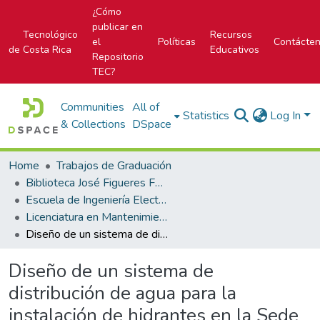
¿Cómo
publicar en
Tecnológico
Recursos
el
Políticas
Contácte
de Costa Rica
Educativos
Repositorio
TEC?
Communities
All of
Statistics
Log In
& Collections
DSpace
Home
Trabajos de Graduación
Biblioteca José Figueres Ferrer
Escuela de Ingeniería Electromecánica
Licenciatura en Mantenimiento Industrial
Diseño de un sistema de distribución de agua para la instalación de hidrantes en la Sede Central del Instituto Tecnológico de Costa Rica
Diseño de un sistema de
distribución de agua para la
instalación de hidrantes en la Sede