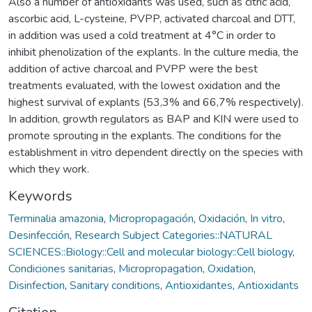
Also a number of antioxidants was used, such as citric acid,
ascorbic acid, L-cysteine, PVPP, activated charcoal and DTT,
in addition was used a cold treatment at 4°C in order to
inhibit phenolization of the explants. In the culture media, the
addition of active charcoal and PVPP were the best
treatments evaluated, with the lowest oxidation and the
highest survival of explants (53,3% and 66,7% respectively).
In addition, growth regulators as BAP and KIN were used to
promote sprouting in the explants. The conditions for the
establishment in vitro dependent directly on the species with
which they work.
Keywords
Terminalia amazonia
,
Micropropagación
,
Oxidación
,
In vitro
,
Desinfección
,
Research Subject Categories::NATURAL
SCIENCES::Biology::Cell and molecular biology::Cell biology
,
Condiciones sanitarias
,
Micropropagation
,
Oxidation
,
Disinfection
,
Sanitary conditions
,
Antioxidantes
,
Antioxidants