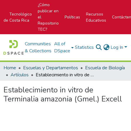
¿Cómo
publicar en
Tecnológico
Recursos
el
Políticas
Contácte
de Costa Rica
Educativos
Repositorio
TEC?
Communities
All of
Statistics
Log In
& Collections
DSpace
Home
Escuelas y Departamentos
Escuela de Biología
Artículos
Establecimiento in vitro de Terminalia amazonia (Gmel.) Excell
Establecimiento in vitro de
Terminalia amazonia (Gmel.) Excell