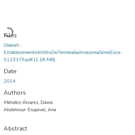
Loading...
Files
Dialnet-
EstablecimientoInVitroDeTerminaliaAmazoniaGmelExce-
5123375.pdf
(1.18 MB)
Date
2014
Authors
Méndez-Álvarez, Dawa
Abdelnour-Esquivel, Ana
Abstract