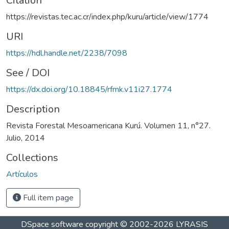
Citation
https://revistas.tec.ac.cr/index.php/kuru/article/view/1774
URI
https://hdl.handle.net/2238/7098
See / DOI
https://dx.doi.org/10.18845/rfmk.v11i27.1774
Description
Revista Forestal Mesoamericana Kurú. Volumen 11, n°27.
Julio, 2014
Collections
Artículos
Full item page
DSpace software
copyright © 2002-2026
LYRASIS