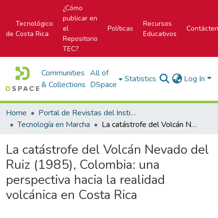
¿Cómo
publicar en
Tecnológico
Recursos
el
Políticas
Contácte
de Costa Rica
Educativos
Repositorio
TEC?
Communities
All of
Statistics
Log In
& Collections
DSpace
Home
Portal de Revistas del Instituto Tecnológico de Costa Rica
Tecnología en Marcha
La catástrofe del Volcán Nevado del Ruiz (1985), Colombia: una perspectiva hacia la realidad volcánica en Costa Rica
La catástrofe del Volcán Nevado del
Ruiz (1985), Colombia: una
perspectiva hacia la realidad
volcánica en Costa Rica