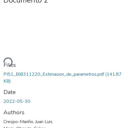
Documento 2
ding...
Files
PI51_BIB311220_Estimacion_de_parametros.pdf
(141.87
KB)
Date
2022-05-30
Authors
Crespo-Mariño, Juan Luis