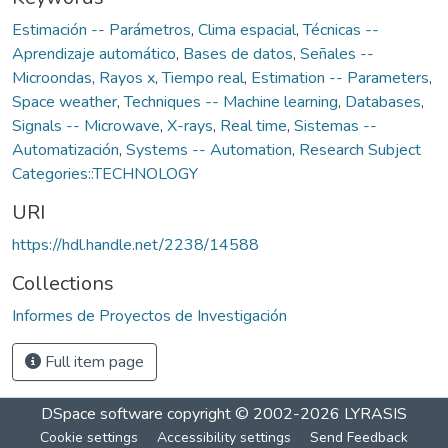
Estimación -- Parámetros
,
Clima espacial
,
Técnicas --
Aprendizaje automático
,
Bases de datos
,
Señales --
Microondas
,
Rayos x
,
Tiempo real
,
Estimation -- Parameters
,
Space weather
,
Techniques -- Machine learning
,
Databases
,
Signals -- Microwave
,
X-rays
,
Real time
,
Sistemas --
Automatización
,
Systems -- Automation
,
Research Subject
Categories::TECHNOLOGY
URI
https://hdl.handle.net/2238/14588
Collections
Informes de Proyectos de Investigación
Full item page
DSpace software
copyright © 2002-2026
LYRASIS
Cookie settings
Accessibility settings
Send Feedback