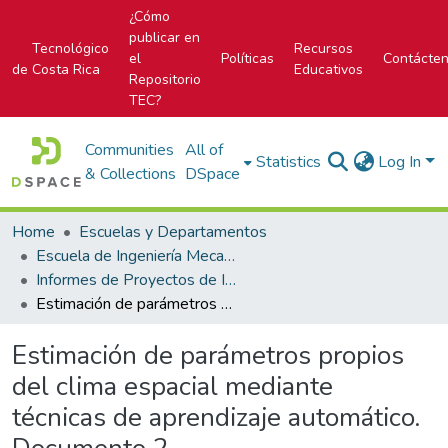
¿Cómo
publicar en
Tecnológico
Recursos
el
Políticas
Contácte
de Costa Rica
Educativos
Repositorio
TEC?
Communities
All of
Statistics
Log In
& Collections
DSpace
Home
Escuelas y Departamentos
Escuela de Ingeniería Mecatrónica (antes era Área Académica de Ingeniería Mecatrónica)
Informes de Proyectos de Investigación
Estimación de parámetros propios del clima espacial mediante técnicas de aprendizaje automático. Documento 2
Estimación de parámetros propios
del clima espacial mediante
técnicas de aprendizaje automático.