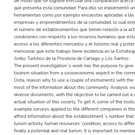
de modo que se lograse efectuar una comparación acerca de
que presenta esta comunidad. Para ello se implementó un
herramientas como por ejemplo encuestas aplicadas a las
empresas y emprendimientos de la comunidad, lo cual bri
el número de establecimientos que tienen relación a la activ
condiciones con respecto a los recursos humanos que esta
acceso a los diferentes mercados y el turismo real y poten
mencionar que este trabajo tiene incidencia en la Estrateg
Anillo Turístico de la Provincia de Cartago y Los Santos.
The present investigation´s work has the purpose to give
tourism situation from a socioeconomic aspect in the com
Dota, reason why to use a couple of instruments with the i
most of the information about this community. Analysis 
diverse documents, with the objective to be carried out a
actual situation of this society. To get it, some of the tool
example surveys applied to the different companies in thi
afford Information about the establishment´s number that 
turism activity, human resources’ condition, access to diff
finally a potential and real turism. It is important to menti