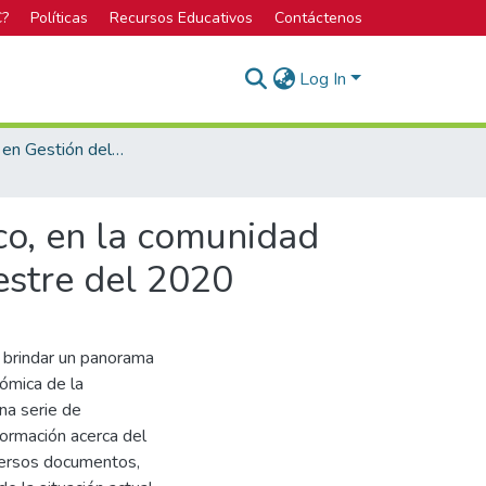
C?
Políticas
Recursos Educativos
Contáctenos
Log In
Bachillerato en Gestión del Turismo Sostenible
co, en la comunidad
estre del 2020
o brindar un panorama
nómica de la
na serie de
formación acerca del
iversos documentos,