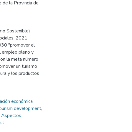
o de la Provincia de
smo Sostenible)
Sociales, 2021
030 "promover el
el empleo pleno y
 con la meta número
promover un turismo
ura y los productos
uación económica
,
ourism development
,
,
Aspectos
ct