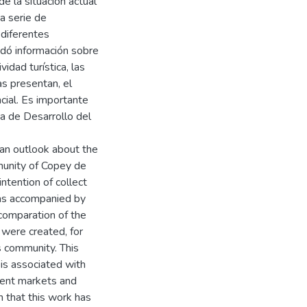
 la situación actual
a serie de
 diferentes
ndó información sobre
idad turística, las
s presentan, el
cial. Es importante
ia de Desarrollo del
 an outlook about the
munity of Copey de
ntention of collect
was accompanied by
 comparation of the
s were created, for
s community. This
is associated with
erent markets and
on that this work has