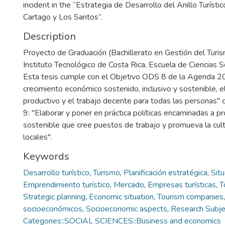
incident in the “Estrategia de Desarrollo del Anillo Turístic
Cartago y Los Santos”.
Description
Proyecto de Graduación (Bachillerato en Gestión del Turi
Instituto Tecnológico de Costa Rica, Escuela de Ciencias 
Esta tesis cumple con el Objetivo ODS 8 de la Agenda 2
crecimiento económico sostenido, inclusivo y sostenible, 
productivo y el trabajo decente para todas las personas"
9: "Elaborar y poner en práctica políticas encaminadas a 
sostenible que cree puestos de trabajo y promueva la cult
locales".
Keywords
Desarrollo turístico
,
Turismo
,
Planificación estratégica
,
Sit
Emprendimiento turístico
,
Mercado
,
Empresas turísticas
,
T
Strategic planning
,
Economic situation
,
Tourism companies
socioeconómicos
,
Socioeconomic aspects
,
Research Subje
Categories::SOCIAL SCIENCES::Business and economics