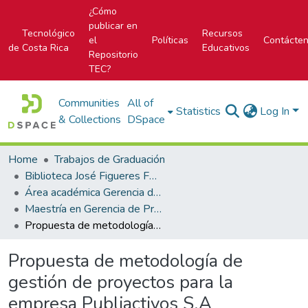
¿Cómo
publicar en
Tecnológico
Recursos
el
Políticas
Contácte
de Costa Rica
Educativos
Repositorio
TEC?
Communities
All of
Statistics
Log In
& Collections
DSpace
Home
Trabajos de Graduación
Biblioteca José Figueres Ferrer
Área académica Gerencia de Proyectos
Maestría en Gerencia de Proyectos
Propuesta de metodología de gestión de proyectos para la empresa Publiactivos S.A
Propuesta de metodología de
gestión de proyectos para la
empresa Publiactivos S.A